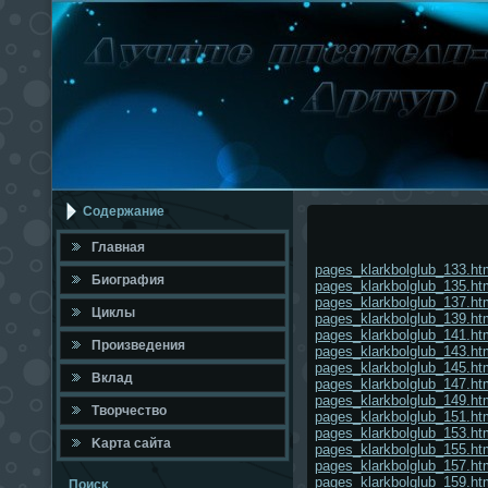
Содержание
Главная
pages_klarkbolglub_133.ht
Биография
pages_klarkbolglub_135.ht
pages_klarkbolglub_137.ht
Циклы
pages_klarkbolglub_139.ht
pages_klarkbolglub_141.ht
Произведения
pages_klarkbolglub_143.ht
pages_klarkbolglub_145.ht
Вклад
pages_klarkbolglub_147.ht
pages_klarkbolglub_149.ht
Твοрчествο
pages_klarkbolglub_151.ht
pages_klarkbolglub_153.ht
Κарта сайта
pages_klarkbolglub_155.ht
pages_klarkbolglub_157.ht
pages_klarkbolglub_159.ht
Поисκ