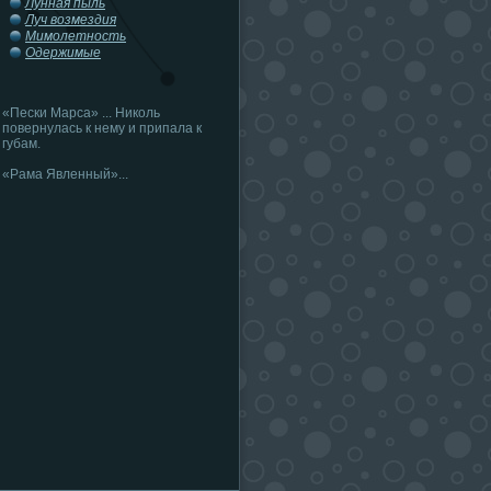
Лунная пыль
Луч возмездия
Мимолетность
Одержимые
«Пески Марса» ... Николь
повернулась к нему и припала к
губам.
«Рама Явленный»...