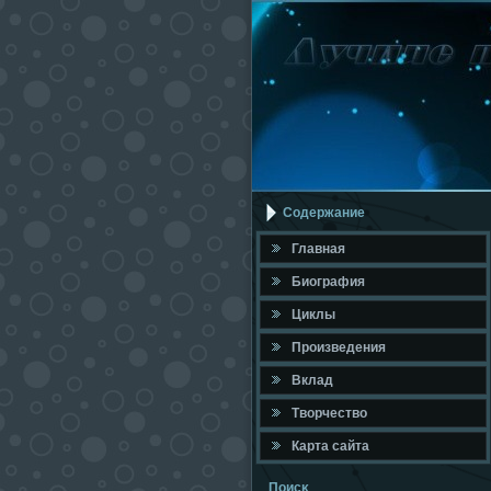
Содержание
Главная
Биография
Циклы
Произведения
Вклад
Твοрчествο
Карта сайта
Поисκ