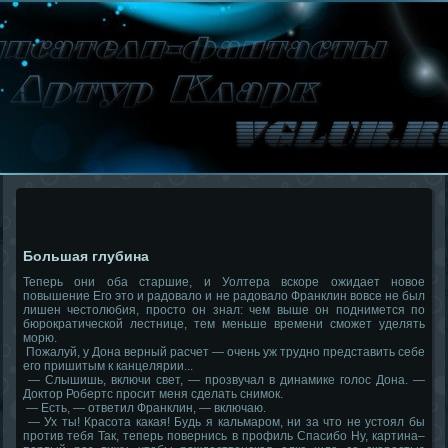
Большая глубина
Теперь они оба старшие, и Уолтера вскоре ожидает новое
повышение Его это и радовало и не радовало Франклин вовсе не был
лишен честолюбия, просто он знал: чем выше он поднимется по
бюрократической лестнице, тем меньше времени сможет уделять
морю.
Пожалуй, у Дона верный расчет — очень уж трудно представить себе
его пришитым к канцелярии...
— Слышишь, включи свет, — прозвучал в динамике голос Дона. —
Доктор Робертс просит меня сделать снимок.
— Есть, — ответил Франклин, — включаю.
— Ух ты! Красота какая! Будь я кальмаром, ни за что не устоял бы
против тебя Так, теперь повернись в профиль Спасибо Ну, картина–