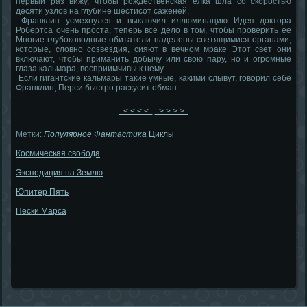
первый раз вижу, чтобы рождественская елка шла со скоростью
десяти узлов на глубине шестисот саженей.
Франклин усмехнулся и выключил иллюминацию Идея доктора
Робертса очень проста; теперь все дело в том, чтобы проверить ее
Многие глубоководные обитатели наделены светящимися органами,
которые, словно созвездия, сияют в вечном мраке Этот свет они
включают, чтобы приманить добычу или свою пару, но и огромные
глаза кальмара, восприимчивы к нему.
Если гигантские кальмары такие умные, какими слывут, говорил себе
Франклин, Перси быстро раскусит обман
< < < <
> > > >
Метки:
Популярное
Фантастика
Циклы
Космическая свобода
Экспедиция на Землю
Юпитер Пять
Пески Марса