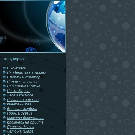
Популярное
С кометой
Следите за космосом
Смерть и сенатор
Солнечный ветер
Патентная заявка
Пески Марса
Двое в космосе
Изгнание навечно
Фонтаны рая
Большая глубина
Город и звезды
Кассета бессмертия
Колыбель на орбите
Превосходство
Лето на Икаре