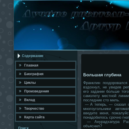
Содержание
Главная
Биография
Большая глубина
Циклы
Франклин поздоровался
вздохнул, не увидев ре
Произведения
его задании больше того
самолету местной линии
Вклад
последние сто миль.
— А теперь, — сказал о
Твοрчествο
многоугольники автом
введите меня, пожалуйс
Карта сайта
понадобилось срочно гнат
— Анурадхапура Разв
объяснил?
Поисκ