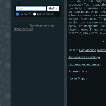
— Мы с ним виделись
аэропорту Так что давайт
— Тогда слушайте Это 
сигнализировали, но нач
на сайте
в интернете
«Земле» появилось ваше
оборот Маханаяке Тхе
на Востоке, вы еще не 
Популярное
сразу же попросил нас
Информация
Книги
Фантастика
Отдела китов И мы не м
известно, что у него на у
< 
Метки:
Популярное
Фант
Космическая свобода
Экспедиция на Землю
Юпитер Пять
Пески Марса