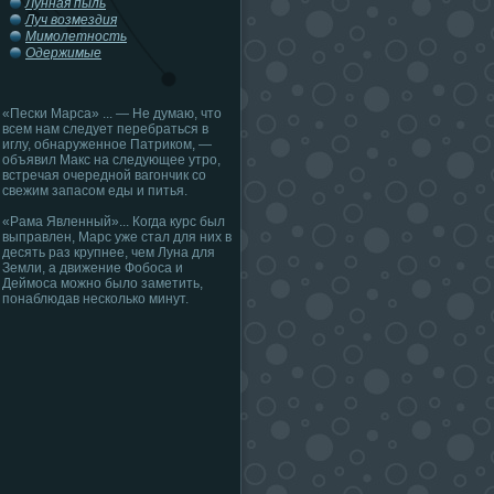
Лунная пыль
Луч возмездия
Мимолетность
Одержимые
«Пески Марса» ... — Не думаю, что
всем нам следует перебраться в
иглу, обнаруженное Патриком, —
объявил Макс на следующее утро,
встречая очередной вагончик со
свежим запасом еды и питья.
«Рама Явленный»... Когда курс был
выправлен, Марс уже стал для них в
десять раз крупнее, чем Луна для
Земли, а движение Фобоса и
Деймоса можно было заметить,
понаблюдав несколько минут.