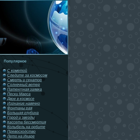
Популярное
С кометой
Следите за космосом
Смерть и сенатор
Солнечный ветер
Патентная заявка
Пески Марса
Двое в космосе
Изгнание навечно
Фонтаны рая
Большая глубина
Город и звезды
Кассета бессмертия
Колыбель на орбите
Превосходство
Лето на Икаре