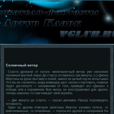
Солнечный ветер
Снасти дрожали от натуги: межпланетный ветер уже наполнил
огромный круглый парус До старта оставалось три минуты, а у Джона
Мертона на душе был мир и покой, какого он целый год не испытывал
Что бы ни случилось, когда коммодор даст сигнал стартовать, главное
будет достигнуто — независимо от того, приведет его «Диана» к
победе или к поражению Всю жизнь он конструировал для других;
теперь наконец–то сам поведет свой корабль.
— Две минуты до старта, — сказал динамик.–Прошу подтвердить
готовность.
Один за другим отвечали капитаны Мертон узнавал голоса, то
взволнованные, то спокойные, — голоса его друзей и соперников На