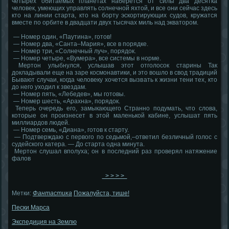
четырех обитаемых планетах наберется от силы два десятка
человек, умеющих управлять солнечной яхтой, и все они сейчас здесь
кто на линии старта, кто на борту эскортирующих судов, кружатся
вместе по орбите в двадцати двух тысячах миль над экватором.
— Номер один, «Паутина», готов!
— Номер два, «Санта–Мария», все в порядке.
— Номер три, «Солнечный луч», порядок.
— Номер четыре, «Вумера», все системы в норме.
Мертон улыбнулся, услышав этот отголосок старины Так
докладывали еще на заре космонавтики, и это вошло в свод традиций
Бывают случаи, когда человеку хочется вызвать к жизни тени тех, кто
до него уходил к звездам.
— Номер пять, «Лебедев», мы готовы.
— Номер шесть, «Арахна», порядок.
Теперь очередь его, замыкающего Странно подумать, что слова,
которые он произнесет в этой маленькой кабине, услышат пять
миллиардов людей.
— Номер семь, «Диана», готов к старту.
— Подтверждаю с первого по седьмой,–ответил безличный голос с
судейского катера. — До старта одна минута.
Мертон слушал вполуха; он в последний раз проверял натяжение
фалов
> > > >
Метки:
Фантастика
Пожалуйста, тише!
Пески Марса
Экспедиция на Землю