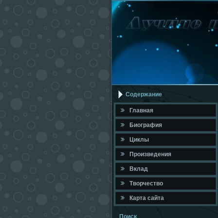
Содержание
Главная
Биография
Циклы
Произведения
Вклад
Твοрчествο
Карта сайта
Поисκ