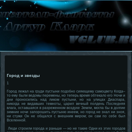
Город и звезды
1
Город лежал на груди пустыни подобно сияющему самоцвету Когда–
то ему были ведомы перемены, но теперь время обтекало его Ночи и
дни проносились над ликом пустыни, но на улицах Диаспара,
никогда не видавших темноты, царил вечный полдень Последняя
влага, оставшаяся в разреженном воздухе Земли, могла бы в долгие
зимние ночи запорошить пустыню инеем, но город не знал ни зноя,
ни стужи Он не общался с внешним миром; он сам по себе был
Вселенной.
Люди строили города и раньше — но не такие Одни из этих городов