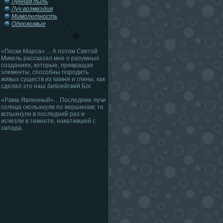
Лунная пыль
Луч возмездия
Мимолетность
Одержимые
«Пески Марса» ... А потом Святой
Микель рассказал мне о разумных
созданиях, которые, превращая
элементы, способны породить
живых существ из камня и глины, как
сделал это наш библейский Бог.
«Рама Явленный»... Последние лучи
солнца скользнули по вершинам; те
вспыхнули в последний раз и
исчезли в темноте, накатившей с
запада.