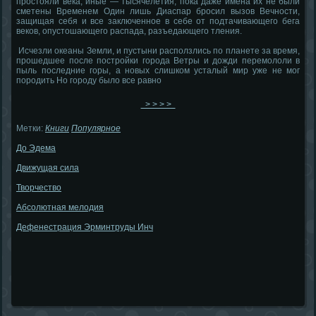
простояли века, иные — тысячелетия, пока даже имена их не были
сметены Временем Один лишь Диаспар бросил вызов Вечности,
защищая себя и все заключенное в себе от подтачивающего бега
веков, опустошающего распада, разъедающего тления.
Исчезли океаны Земли, и пустыни расползлись по планете за время,
прошедшее после постройки города Ветры и дожди перемололи в
пыль последние горы, а новых слишком усталый мир уже не мог
породить Но городу было все равно
> > > >
Метки:
Книги
Популярное
До Эдема
Движущая сила
Творчество
Абсолютная мелодия
Дефенестрация Эрминтруды Инч