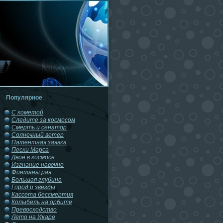
Популярное
С кометой
Следите за космосом
Смерть и сенатор
Солнечный ветер
Патентная заявка
Пески Марса
Двое в космосе
Изгнание навечно
Фонтаны рая
Большая глубина
Город и звезды
Кассета бессмертия
Колыбель на орбите
Превосходство
Лето на Икаре