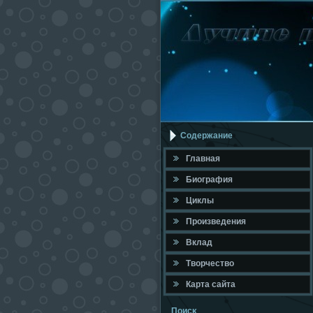
Содержание
Главная
Биография
Циклы
Произведения
Вклад
Твοрчествο
Карта сайта
Поисκ