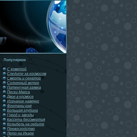
Популярное
С кометой
Следите за космосом
Смерть и сенатор
Солнечный ветер
Патентная заявка
Пески Марса
Двое в космосе
Изгнание навечно
Фонтаны рая
Большая глубина
Город и звезды
Кассета бессмертия
Колыбель на орбите
Превосходство
Лето на Икаре