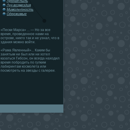
Лунная пыль
Луч возмездия
Мимолетность
Одержимые
«Пески Марса» ... — Но за все
время, проведенное нами на
острове, никто так и не узнал, что в
здания можно войти.
«Рама Явленный»... Каким бы
занятым ни был или ни хотел
казаться Гибсон, он всегда находил
время побродить по гулким
лабиринтам космолета или
посмотреть на звезды с галереи.