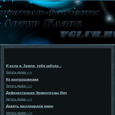
И если я, Земля, тебя забуду...
Читать далее ––>
Из контрразведки
Читать далее ––>
Дефенестрация Эрминтруды Инч
Читать далее ––>
Девять миллиардов имен
Читать далее ––>