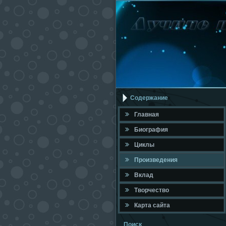
Содержание
Главная
Биография
Циклы
Произведения
Вклад
Твοрчествο
Карта сайта
Поисκ