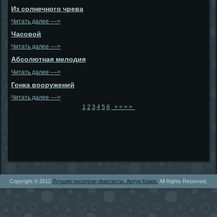
Из солнечного чрева
Читать далее ––>
Часовой
Читать далее ––>
Абсолютная мелодия
Читать далее ––>
Гонка вооружений
Читать далее ––>
1
2
3
4
5
6
> > > >
Copyright © 2012
Лучшие писатели–фантасты. Артур Кларк.
All Rights Reserved.