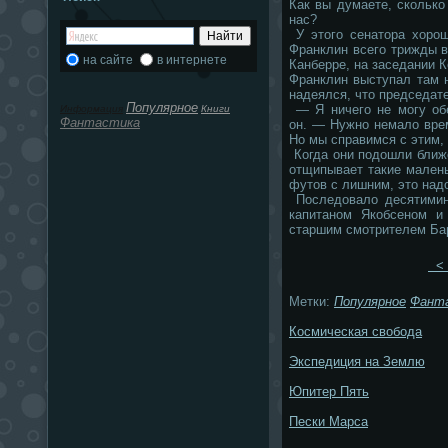
Как вы думаете, сколько
нас?
У этого сенатора хоро
Франклин всего трижды в
на сайте
в интернете
Канберре, на заседании 
Франклин выступал там н
надеялся, что председат
Популярное
— Я ничего не могу обе
Информация
Книги
Фантастика
он. — Нужно немало врем
Но мы справимся с этим, 
Когда они подошли ближе
отщипывает такие мален
футов с лишним, это надо
Последовало десятимин
капитаном Якобсеном и
старшим смотрителем Ба
< 
Метки:
Популярное
Фант
Космическая свобода
Экспедиция на Землю
Юпитер Пять
Пески Марса