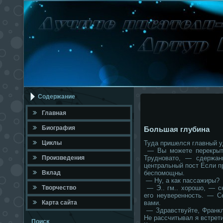
Содержание
Главная
Биография
Большая глубина
Циклы
Туда пришелся главный у
— Вы можете перекрыть
Произведения
Трудновато, — сдержан
центральный пост Если п
Вклад
беспомощны.
— Ну, а как пассажиры?
Твοрчествο
— Э.. гм.. хорошо, — с
его неуверенность. — С
Карта сайта
вами.
— Здравствуйте, Франкл
Не рассчитывал я встрети
Поисκ