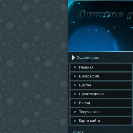
Содержание
Главная
Биография
Циклы
Произведения
Вклад
Твοрчествο
Карта сайта
Поисκ