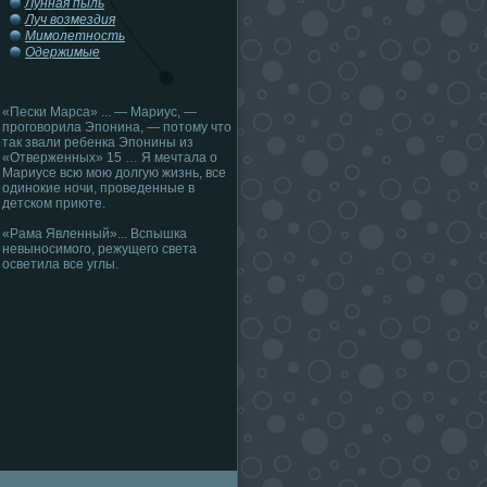
Лунная пыль
Луч возмездия
Мимолетность
Одержимые
«Пески Марса» ... — Мариус, —
проговорила Эпонина, — потому что
так звали ребенка Эпонины из
«Отверженных» 15 … Я мечтала о
Мариусе всю мою долгую жизнь, все
одинокие ночи, проведенные в
детском приюте.
«Рама Явленный»... Вспышка
невыносимого, режущего света
осветила все углы.