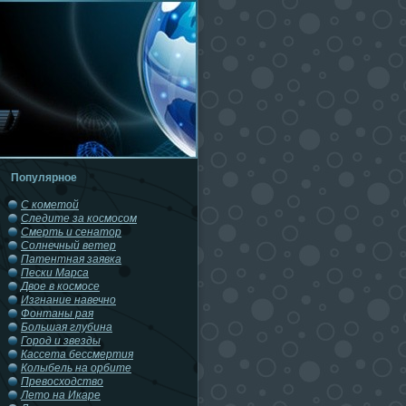
Популярное
С кометой
Следите за космосом
Смерть и сенатор
Солнечный ветер
Патентная заявка
Пески Марса
Двое в космосе
Изгнание навечно
Фонтаны рая
Большая глубина
Город и звезды
Кассета бессмертия
Колыбель на орбите
Превосходство
Лето на Икаре