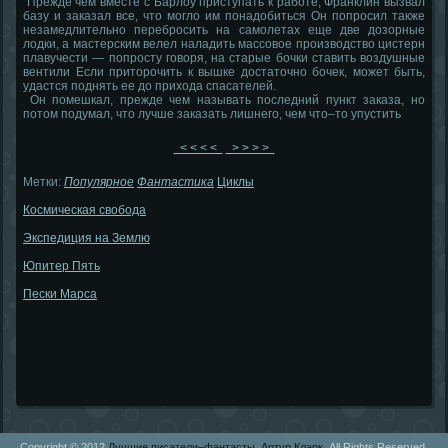
Прежде чем вместе с Барлоу приступать к работе, Франклин вызвал
базу и заказал все, что могло им понадобиться Он попросил также
незамедлительно перебросить на самолетах еще две дозорные
лодки, а мастерским велел наладить массовое производство цистерн
плавучести — попросту говоря, на старые бочки ставить воздушные
вентили Если приторочить к вышке достаточно бочек, может быть,
удастся поднять ее до прихода спасателей.
Он помешкал, прежде чем называть последний пункт заказа, но
потом подумал, что лучше заказать лишнего, чем что–то упустить
< < < <
> > > >
Метки:
Популярное
Фантастика
Циклы
Космическая свобода
Экспедиция на Землю
Юпитер Пять
Пески Марса
Copyright © 2012
Лучшие писатели–фантасты. Артур Кларк.
All Rights Reserved.