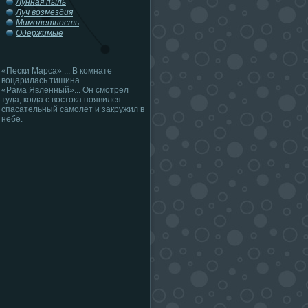
Лунная пыль
Луч возмездия
Мимолетность
Одержимые
«Пески Марса» ... В комнате
воцарилась тишина.
«Рама Явленный»... Он смотрел
туда, когда с востока появился
спасательный самолет и закружил в
небе.