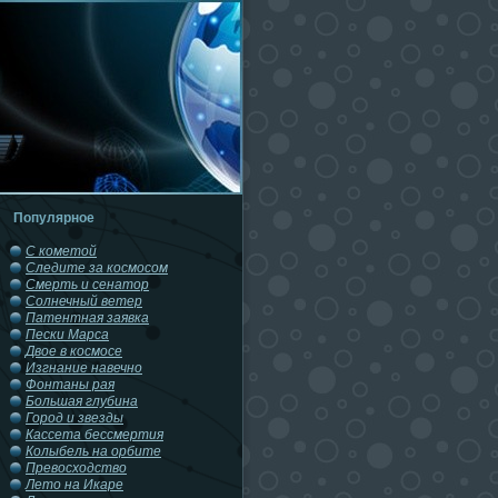
Популярное
С кометой
Следите за космосом
Смерть и сенатор
Солнечный ветер
Патентная заявка
Пески Марса
Двое в космосе
Изгнание навечно
Фонтаны рая
Большая глубина
Город и звезды
Кассета бессмертия
Колыбель на орбите
Превосходство
Лето на Икаре