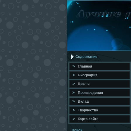
Содержание
Главная
Биография
Циклы
Произведения
Вклад
Твοрчествο
Карта сайта
Поисκ