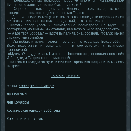
— неопределенных факторов чересчур много И планированием
будет легче заняться до пробуждения детей…
— Хорошо, — наконец сказала Николь, — если ясно, что все в
порядке… — она поглядела на первую Тиассо.
— Данные свидетельствуют о том, что все ваши дети перенесли сон
без каких–либо негативных последствий, — ответил биот.
Николь повернулась и внимательно посмотрела на мужа Он
состарился, но в меньшей степени, чем можно было предположить.
— А где твоя борода? — вдруг выпалила она, осознав, что муж, как ни
странно, чисто выбрит.
— Мы побрили мужчин вчера — во сне, — отозвалась Тиассо 009. —
Всех подстригли и выкупали — в соответствии с плановой
процедурой.
«Мужчин? — удивилась Николь. — Конечно же, поправила она себя
И Бенджи, и Патрик теперь мужчины!»
Она взяла Ричарда за руки, и оба они торопливо направились к ложу
Патрика
< < < <
> > > >
Метки:
Книги
Лето на Икаре
Лунная пыль
Лев Комарры
Космическая одиссея 2001 года
Когда явились твермы...