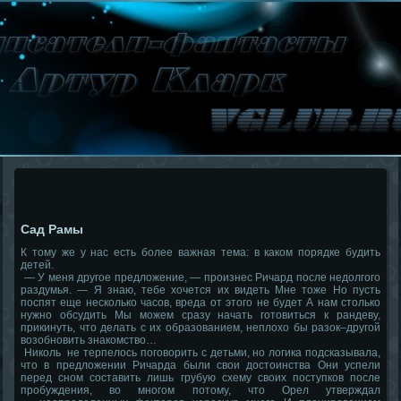
Сад Рамы
К тому же у нас есть более важная тема: в каком порядке будить
детей.
— У меня другое предложение, — произнес Ричард после недолгого
раздумья. — Я знаю, тебе хочется их видеть Мне тоже Но пусть
поспят еще несколько часов, вреда от этого не будет А нам столько
нужно обсудить Мы можем сразу начать готовиться к рандеву,
прикинуть, что делать с их образованием, неплохо бы разок–другой
возобновить знакомство…
Николь не терпелось поговорить с детьми, но логика подсказывала,
что в предложении Ричарда были свои достоинства Они успели
перед сном составить лишь грубую схему своих поступков после
пробуждения, во многом потому, что Орел утверждал