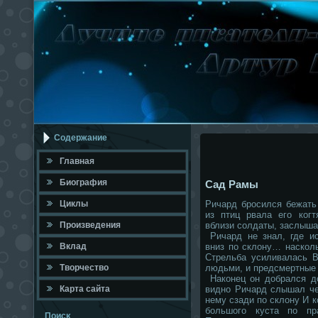
Содержание
Главная
Биография
Сад Рамы
Циклы
Ричард бросился бежать
из птиц рвала его ког
Произведения
вблизи солдаты, заслыша
Ричард не знал, где ис
Вклад
вниз по склону… наскол
Стрельба усиливалась В
Твοрчествο
людьми, и предсмертные 
Наконец он добрался до
Карта сайта
видно Ричард слышал че
нему сзади по склону И к
большого куста по пр
Поисκ