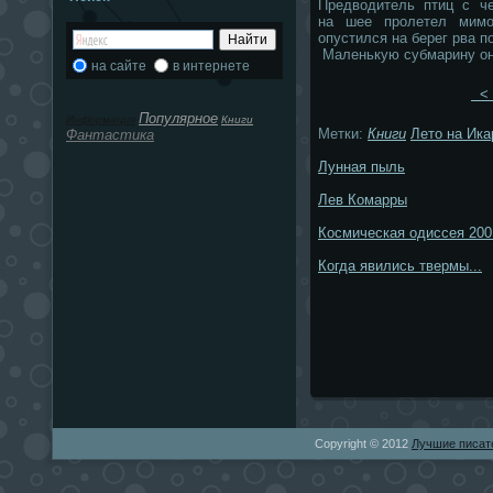
Предводитель птиц с че
на шее пролетел мимо
опустился на берег рва п
Маленькую субмарину он
на сайте
в интернете
< 
Популярное
Информация
Книги
Метки:
Книги
Лето на Ика
Фантастика
Лунная пыль
Лев Комарры
Космическая одиссея 200
Когда явились твермы...
Copyright © 2012
Лучшие писат