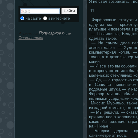
Я не стал возражать… во
11
на сайте
в интернете
Фарфоровые статуэтки
одну из них — крохотну
платьице и повертела в р
Популярное
— Погляди–ка, Бенджи, 
Информация
Книги
Фантастика
сделать такое.
— На самом деле пере
хозяин лавки. — Художн
компьютерная копия. —
точен, что даже эксперты
копии.
— И все это вы собрали
в сторону сотен или боле
маленьких стеклянных ко
— Да, — с гордостью от
в Севилье чиновнико
подобные штуки, — у нас
Фарфор мы полюбили о
являемся усердными кол
Миссис Мурильо, также 
из задней комнаты, где р
— Мы решили, — сказала
приняло нас в колонисты
какие бы жесткие огра
на «Нинье».
Бенджи держал кро
сантиметре от носа.