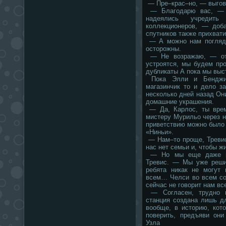
— Пре–крас–но, — выгово
— Благодарю вас, — 
надеялись учредит
коллекционеров, — доб
спутников также прихват
— А можно нам погляд
осторожны.
— Не возражаю, — отв
устроятся, мы будем про
дубликаты А пока мы выс
Пока Элли и Бенджи 
магазинчик то и дело з
несколько дней назад Он
домашние украшения.
— Да, Карлос, ты врем
мистеру Мурильо через н
приветствию можно было 
«Ниньи».
— Нам–то проще, Тревис
нас нет семьи и, чтобы ж
— Но мы еще даже не
Тревис. — Мы уже реши
ребята никак не могут 
всем… Челси во всем со
сейчас не говорит нам вс
— Согласен, трудно п
станция создана лишь д
вообще, в историю, кот
поверить, предъяви они
Узла