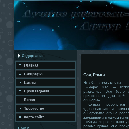
Содержание
Главная
Биография
Сад Рамы
Циклы
Это была ночь мечты.
«Через час, — вспом
Произведения
разделись Все было я
приготовила для себя
Вклад
синьоры».
Кэндзи повернулся в
Твοрчествο
удовольствие и вольн
обнаружила его на расс
Карта сайта
женщинами в одном из ог
«Когда через четыре д
рекомендовал мне прекр
Поисκ