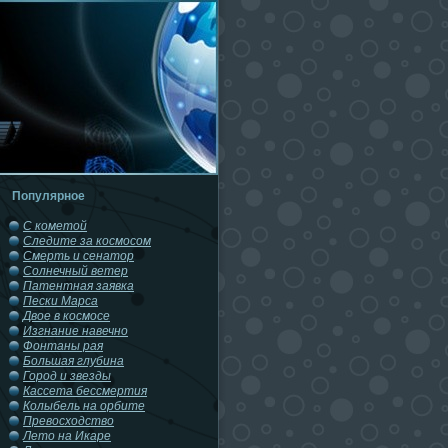
Популярное
С кометой
Следите за космосом
Смерть и сенатор
Солнечный ветер
Патентная заявка
Пески Марса
Двое в космосе
Изгнание навечно
Фонтаны рая
Большая глубина
Город и звезды
Кассета бессмертия
Колыбель на орбите
Превосходство
Лето на Икаре