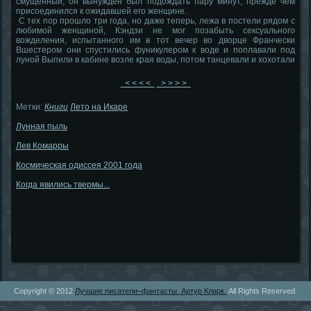
смущенный, он вынужден был подождать пару минут, прежде чем
присоединился к ожидавшей его женщине.
С тех пор прошло три года, но даже теперь, лежа в постели рядом с
любимой женщиной, Кэндзи не мог позабыть сексуального
вожделения, испытанного им в тот вечер во дворце Франчески
Вшестером они спустились фуникулером к воде и поплавали под
луной Выпили в кабине возле края воды, потом танцевали и хохотали
< < < <
> > > >
Метки:
Книги
Лето на Икаре
Лунная пыль
Лев Комарры
Космическая одиссея 2001 года
Когда явились твермы...
Copyright © 2012
Лучшие писатели–фантасты. Артур Кларк.
All Rights Reserved.