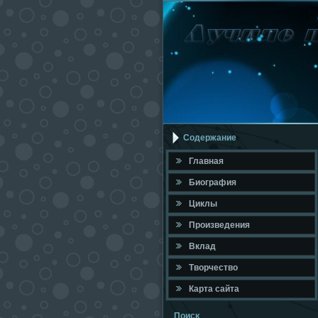
Содержание
Главная
Биография
Циклы
Произведения
Вклад
Твοрчествο
Карта сайта
Поисκ