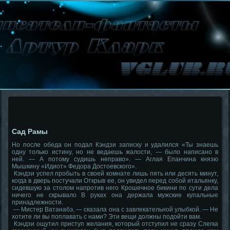
Сад Рамы
Но после обеда он подал Кэндзи записку и удалился «Ты знаешь
одну только истину, но не ведаешь жалости, — было написано в
ней. — А потому судишь неправо». — Аглая Епанчина князю
Мышкину «Идиот» Федора Достоевского».
Кэндзи успел пробыть в своей комнате лишь пять или десять минут,
когда в дверь постучали Открыв ее, он увидел перед собой итальянку,
сидевшую за столом напротив него Крошечное бикини по сути дела
ничего не скрывало В руках она держала мужские купальные
принадлежности.
— Мистер Ватанабэ, — сказала она с завлекательной улыбкой. — Не
хотите ли вы поплавать с нами? Эти вещи должны подойти вам.
Кэндзи ощутил приступ желания, который отступил не сразу Слегка