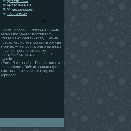
Лунная пыль
Луч возмездия
Мимолетность
Одержимые
«Пески Марса» ... Ричард и Николь
весьма возражали против того,
чтобы Макс брал винтовку… но не
потому, что хотели оставить оружие
в семье, — напротив, они опасались
«несчастной случайности»,
способной сказаться на общей
судьбе.
«Рама Явленный»... Еще не совсем
проснувшись, Гибсон пододвинулся
к двери и прислушался к звукам в
коридоре.