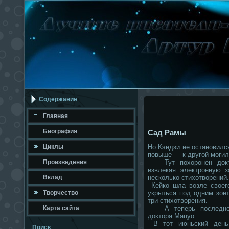
Содержание
Главная
Биография
Сад Рамы
Циклы
Но Кэндзи не остановилс
повыше — к другой могил
Произведения
— Тут похоронен докт
извлекая электронную 
Вклад
несколько стихотворений.
Кейко шла возле своего
Твοрчествο
укрыться под одним зон
три стихотворения.
Карта сайта
— А теперь последнее
доктора Мацуо:
В тот июньский день
Поисκ