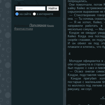
попрощались.
Они помолчали, потом К
хайку Кейко встревожила
серьезное выражение не 
на сайте
в интернете
— Стихотворение говори
она. — Ты хочешь сказат
— Я не хотел, Кейко, 
Популярное
направили работать в
Информация
Книги
Фантастика
несколько секунд. — Мы
Кэндзи не ожидал увиде
Кейко Когда она погля
скорби глазами, он подум
И он обнял ее под эт
плакали и клялись, что б
4
Молодая официантка в л
оби отодвинула в сторону
был поднос с сакэ и пиво
— Осакэ онегаи симасу
Кэндзи, подставляя чаше
Кэндзи пригубил холо
постарше с маленьким б
то моллюск под легким с
ракушку, ни соус
< 