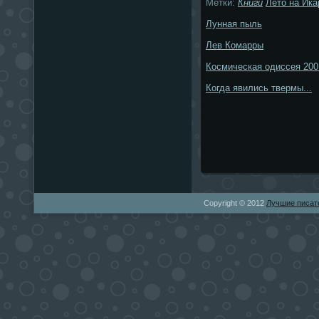
Метки:
Книги
Лето на Ика
Лунная пыль
Лев Комарры
Космическая одиссея 200
Когда явились твермы...
Copyright © 2012
Лучшие писат