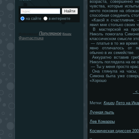
возраста, совершенно н
чувства, которые испыты
нечто похожее на обожа
способная соединить сто
на сайте
в интернете
«Какой я счастливчик, 
явил мне столько своих ч
В мастерской на прот
Популярное
Николь помогала Симоне
Информация
Книги
Фантастика
классическом смысле это
— платье в то же время
явно отличалось от п
обычно в их семействе.
Аккуратно вставив гре
Николь поглядела на ее о
— Ты у меня просто крас
Она глянула на часы, 
Симона была уже соверш
«Хорошо
< 
Метки:
Книги
Лето на Ика
Лунная пыль
Лев Комарры
Космическая одиссея 200