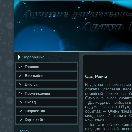
Содержание
Главная
Биография
Сад Рамы
Циклы
В другом воспоминании
скакала, распевая вес
Произведения
семейный пикник на б
Симона как ангел–хранит
Вклад
«Да, когда мы прибыли в
подумал генерал О'Тул,
Твοрчествο
событий. — Очень преда
младшими И только Си
Карта сайта
улыбаться».
Все эти облики Симо
ощущал к своей невес
Поисκ