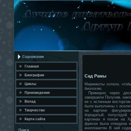
Содержание
Главная
Биография
Сад Рамы
Циклы
Мирмикоты хотели, чтоб
биологию.
Произведения
Примерно через деся
завершили Получив, нако
Вклад
ее с истинным восторго
были выполнены с исклю
Твοрчествο
на картине фигуриро
бородатый, полуседой
Карта сайта
картинах я похож на Х
фрески была отведена и
инопланетян В ней соде
Поисκ