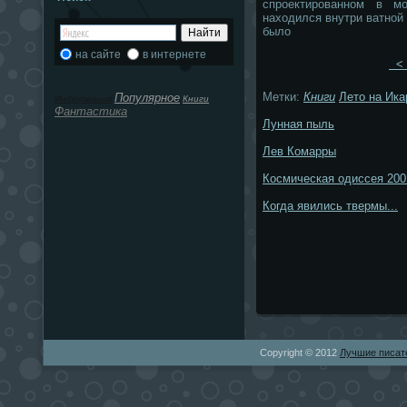
спроектированном в м
находился внутри ватной 
было
на сайте
в интернете
< 
Метки:
Книги
Лето на Ика
Популярное
Информация
Книги
Фантастика
Лунная пыль
Лев Комарры
Космическая одиссея 200
Когда явились твермы...
Copyright © 2012
Лучшие писат