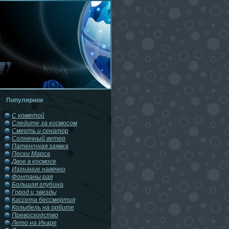
Популярное
С кометой
Следите за космосом
Смерть и сенатор
Солнечный ветер
Патентная заявка
Пески Марса
Двое в космосе
Изгнание навечно
Фонтаны рая
Большая глубина
Город и звезды
Кассета бессмертия
Колыбель на орбите
Превосходство
Лето на Икаре