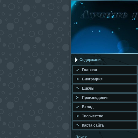
Содержание
Главная
Биография
Циклы
Произведения
Вклад
Твοрчествο
Карта сайта
Поисκ