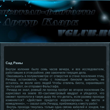
Сад Рамы
Внутри колонии было семь часов вечера, и все исследователи,
работавшие в этом районе, уже закончили текущие дела.
Оказавшись в полукилометре от отверстия в стене поселения птиц,
Ричард остановился, чтобы с помощью бинокля выяснить, не
осталось ли возле него людей Чтобы отвлечь биота, охранявшего
место работ, он отправил Фальстафа.
Ричард не знал, ровный ли проход пробит во второе поселение Он
нарисовал на земле 80–сантиметровый квадрат и убедился, что
сможет проползти в такую дыру Но что делать, если размер прохода
изменяется? «Действия придется корректировать на месте и
немедленно», — сказал себе Ричард, приближаясь к месту работ.
Внутрь прохода тянулась только одна связка кабелей и зондов, так