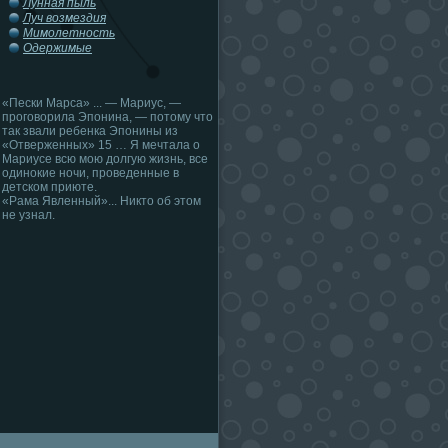
Лунная пыль
Луч возмездия
Мимолетность
Одержимые
«Пески Марса» ... — Мариус, —
проговорила Эпонина, — потому что
так звали ребенка Эпонины из
«Отверженных» 15 … Я мечтала о
Мариусе всю мою долгую жизнь, все
одинокие ночи, проведенные в
детском приюте.
«Рама Явленный»... Никто об этом
не узнал.