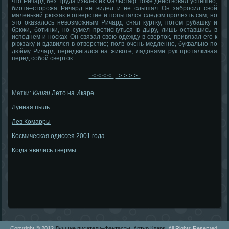
что Ричард без труда извлек их Фальстаф тоже действовал успешно;
биота–сторожа Ричард не видел и не слышал Он забросил свой
маленький рюкзак в отверстие и попытался следом пролезть сам, но
это оказалось невозможным Ричард снял куртку, потом рубашку и
брюки, ботинки, но сумел протиснуться в дыру, лишь оставшись в
исподнем и носках Он связал свою одежду в сверток, привязал его к
рюкзаку и вдавился в отверстие; полз очень медленно, буквально по
дюйму Ричард передвигался на животе, ладонями рук проталкивая
перед собой сверток
< < < <
> > > >
Метки:
Книги
Лето на Икаре
Лунная пыль
Лев Комарры
Космическая одиссея 2001 года
Когда явились твермы...
Copyright © 2012
Лучшие писатели–фантасты. Артур Кларк.
All Rights Reserved.