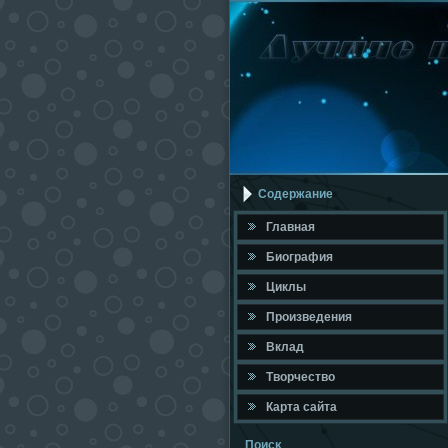
Содержание
Главная
Биография
Циклы
Произведения
Вклад
Твοрчествο
Карта сайта
Поисκ