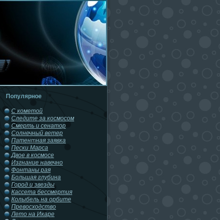
Популярное
С кометой
Следите за космосом
Смерть и сенатор
Солнечный ветер
Патентная заявка
Пески Марса
Двое в космосе
Изгнание навечно
Фонтаны рая
Большая глубина
Город и звезды
Кассета бессмертия
Колыбель на орбите
Превосходство
Лето на Икаре