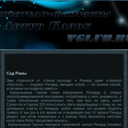
Сад Рамы
Звук отразился от стенок прохода, и Ричард даже отпрянул
«Неплохо, — подумал Ричард, овладев собой, — во всяком случае,
если меня не подвела память».
Караульщица Гарсиа скоро обнаружила Ричарда и, следуя
запрограммированной инструкции, потребовала у него документы, а
также объяснения относительно того, чем был он здесь занят
Супер–Ал и Гарсиа 325 попытались сбить караульщицу с толку, но, не
добившись ответа от Ричарда, робот заявил, что должен поднять
тревогу И как раз в это время не отводивший глаз от экрана Ричард
увидел, как сетка отворилась и к принцу Хэлу бросилось шестеро
ногастиков Робот продолжал кричать.
Караульщица Гарсиа передала тревожный сигнал Ричард понимал