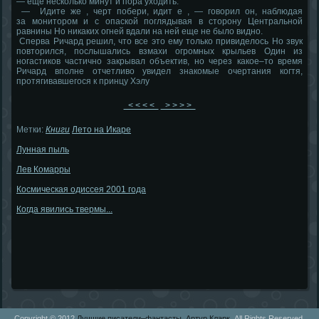
— еще несколько минут и пора уходить.
— Идите же , черт побери, идит е , — говорил он, наблюдая
за монитором и с опаской поглядывая в сторону Центральной
равнины Но никаких огней вдали на ней еще не было видно.
Сперва Ричард решил, что все это ему только привиделось Но звук
повторился, послышались взмахи огромных крыльев Один из
ногастиков частично закрывал объектив, но через какое–то время
Ричард вполне отчетливо увидел знакомые очертания когтя,
протягивавшегося к принцу Хэлу
< < < <
> > > >
Метки:
Книги
Лето на Икаре
Лунная пыль
Лев Комарры
Космическая одиссея 2001 года
Когда явились твермы...
Copyright © 2012
Лучшие писатели–фантасты. Артур Кларк.
All Rights Reserved.