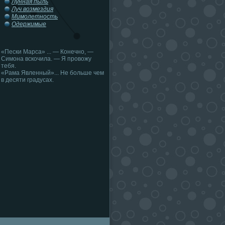
Лунная пыль
Луч возмездия
Мимолетность
Одержимые
«Пески Марса» ... — Конечно, —
Симона вскочила. — Я провожу
тебя.
«Рама Явленный»... Не больше чем
в десяти градусах.