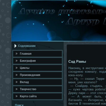
Содержание
Главная
Биография
Сад Рамы
Циклы
Наконец, в инструктаже 
соседнюю комнату; пода
Произведения
кока–колу.
— Ну, — сказал Терри С
Вклад
меня, уже хватило?
— Снайдер, стыдись, 
Твοрчествο
— хуже чертова робота?
Держу пари — этот спосо
Карта сайта
— А может быть, и 
Ватанабэ. — Интересно, 
биотов В технической ком
Поисκ