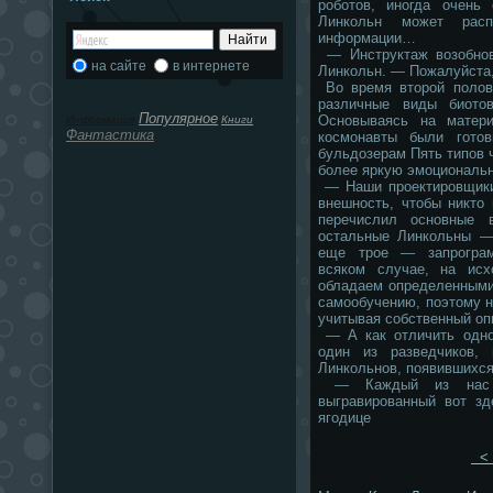
роботов, иногда очень
Линкольн может расп
информации…
— Инструктаж возобнов
на сайте
в интернете
Линкольн. — Пожалуйста,
Во время второй полов
различные виды биото
Популярное
Основываясь на матер
Информация
Книги
Фантастика
космонавты были гото
бульдозерам Пять типов 
более яркую эмоциональ
— Наши проектировщики
внешность, чтобы никто
перечислил основные 
остальные Линкольны — 
еще трое — запрограм
всяком случае, на ис
обладаем определенными
самообучению, поэтому н
учитывая собственный оп
— А как отличить одно
один из разведчиков,
Линкольнов, появившихся
— Каждый из нас им
выгравированный вот 
ягодице
< 