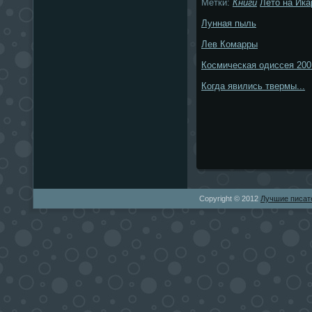
Метки:
Книги
Лето на Ика
Лунная пыль
Лев Комарры
Космическая одиссея 200
Когда явились твермы...
Copyright © 2012
Лучшие писат