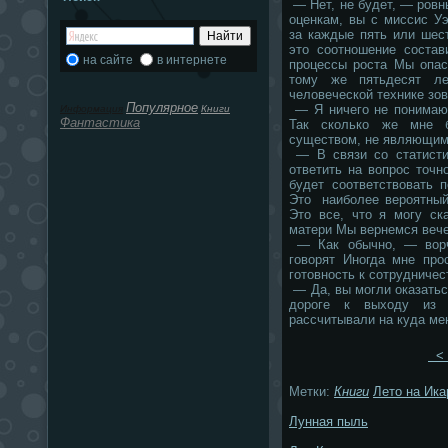
— Нет, не будет, — ров
оценкам, вы с миссис У
за каждые пять или шес
это соотношение состав
на сайте
в интернете
процессы роста Мы опас
тому же пятьдесят ле
человеческой технике зов
Популярное
— Я ничего не понимаю,
Информация
Книги
Фантастика
Так сколько же мне б
существом, не являющим
— В связи со статисти
ответить на вопрос точн
будет соответствовать 
Это наиболее вероятный
Это все, что я могу ск
матери Мы вернемся вече
— Как обычно, — ворч
говорят Иногда мне про
готовность к сотрудничес
— Да, вы могли оказать
дороге к выходу из
рассчитывали на куда ме
< 
Метки:
Книги
Лето на Ика
Лунная пыль