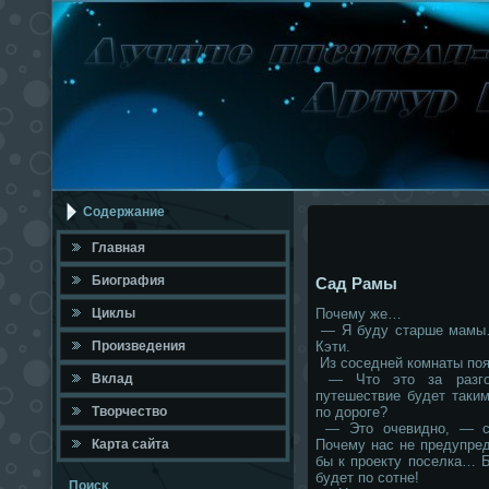
Содержание
Главная
Биография
Сад Рамы
Циклы
Почему же…
— Я буду старше мамы…
Произведения
Кэти.
Из соседней комнаты поя
Вклад
— Что это за разгов
путешествие будет таки
Твοрчествο
по дороге?
— Это очевидно, — се
Карта сайта
Почему нас не предупре
бы к проекту поселка… Б
будет по сотне!
Поисκ