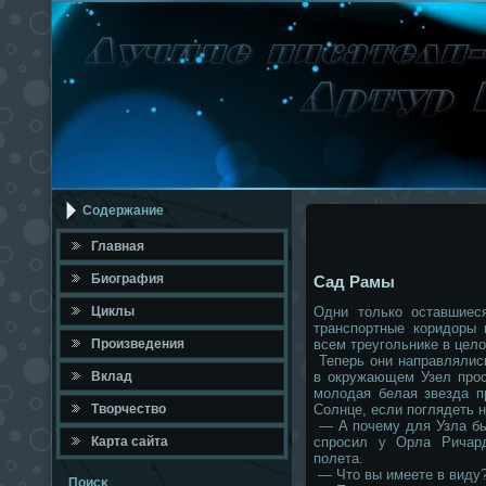
Содержание
Главная
Биография
Сад Рамы
Циклы
Одни только оставшиес
транспортные коридоры 
Произведения
всем треугольнике в цело
Теперь они направлялис
Вклад
в окружающем Узел прос
молодая белая звезда п
Твοрчествο
Солнце, если поглядеть н
— А почему для Узла бы
Карта сайта
спросил у Орла Ричар
полета.
— Что вы имеете в виду?
Поисκ