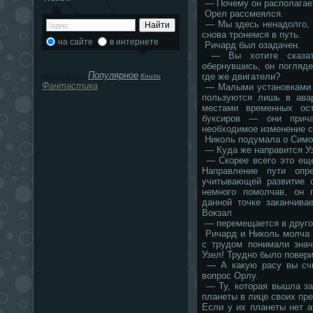
— Почему он располагае
Орел рассмеялся.
— Мы здесь ненадолго, 
снова тронемся в путь.
на сайте
в интернете
Ричард был озадачен.
— Вы хотите сказат
обернувшись, он погляде
Популярное
где же двигатели?
Информация
Книги
Фантастика
— Малыми установками с
пользуются лишь в ава
местами временных ос
буксиров — они прич
необходимое изменение с
Николь подумала о Симо
— Куда же направится Уз
— Скорее всего это еще
Направление пути опре
учитывающей развитие 
немного помолчав, он
данной точке заканчива
Вокзал
— перемещается в другое
Ричард и Николь молча 
с трудом понимали зна
Узел! Трудно было повери
— А какую расу вы сч
вопрос Орлу.
— Ту, которая вышла з
планеты в лице своих пр
Если у их планеты нет 