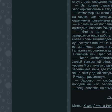
отсутствует, определени
— Вы хотите сказать,
эволюционировать в ваку
— Атмосферный шовиниз
на свете, вам кажется
ограничены привычными д
— А сколько космоплава
помедлив, спросил Ричар
— Именно на этот во
завершится наша работа 
более сотни миллиардов
существуют планетные с
из миллиона породит к
Галактике их окажется дв
Повернувшись, Орел погл
— Число космоплавателе
любой конкретной облас
уровня Могу только сказа
заселенные зоны, где к
чаще, чем у одной звезды
Ричард присвистнул.
— Здорово, — сообщи
породившее нас эволю
— вещь совершенно обыч
< 
Метки:
Книги
Лето на Ика