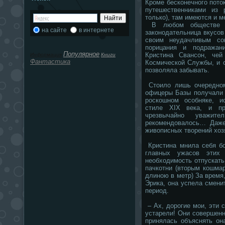
Кроме бесконечного пот
путешественниками из 
только), там имеются и м
В любом обществе вс
на сайте
в интернете
законодательница вкусов
своим неудачливым со
порицания и подражан
Популярное
Кристина Свансон, че
Информация
Книги
Фантастика
Космической Службы, и о
позволяла забывать.
Стоило лишь очередном
офицеры Базы получали 
роскошном особняке, и
стиле XIX века, и пр
чрезвычайно уважите
рекомендовалось… Даже
живописных творений хоз
Кристина мнила себя бо
главных ужасов этих 
необходимость отпускат
пачкотни (вторым кошма
длиною в метр) За время
Эрика, она успела смени
период.
– Ах, дорогие мои, эти 
устарели! Они совершенн
принялась объяснять он