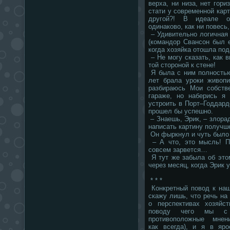
верха, ни низа, нет гори
стати у современной кар
другой?! В идеале о
одинаково, как ни повесь
– Удивительно логичная 
(командор Свансон был 
когда хозяйка отошла по
– Не могу сказать, как в
той стороной к стене!
Я была с ним полностью
лет брала уроки живопи
разбираюсь Мои собств
гараже, но наберись я 
устроить в Порт–Годдард
прошел бы успешно.
– Знаешь, Эрик, – злора
написать картину получше
Он фыркнул и чуть было 
– А что, это мысль! По
совсем зарвется…
Я тут же забыла об это
через месяц, когда Эрик 
* * *
Конкретный повод к наш
скажу лишь, что речь на
о перспективах хозяйст
поводу чего мы с 
противоположные мне
как всегда), и я в яро