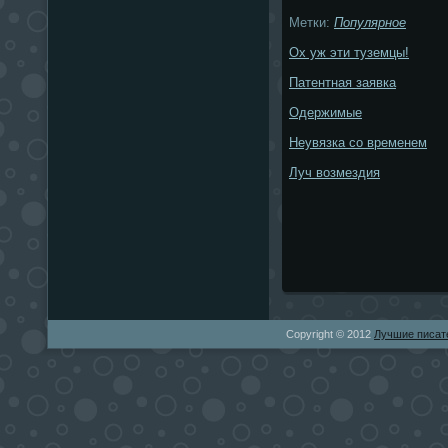
Метки:
Популярное
Ох уж эти туземцы!
Патентная заявка
Одержимые
Неувязка со временем
Луч возмездия
Copyright © 2012
Лучшие писат