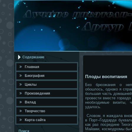
Содержание
Главная
Биография
Плоды воспитания
Циклы
Без брюзжания о непо
обошлось, однако я справ
Произведения
большая часть домашней
провести вместе гораздо
Вклад
необходимые визиты, 
удалось.
Твοрчествο
Словом, я жаждала вновь
Карта сайта
в Порт–Годдарде буквал
как раз посредине Тихог
Майами, космодромы был
Поисκ